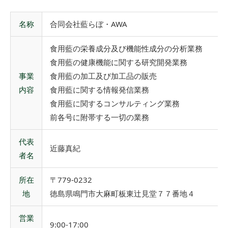
名称
合同会社藍らぼ・AWA
食用藍の栄養成分及び機能性成分の分析業務
食用藍の健康機能に関する研究開発業務
事業
食用藍の加工及び加工品の販売
内容
食用藍に関する情報発信業務
食用藍に関するコンサルティング業務
前各号に附帯する一切の業務
代表
近藤真紀
者名
所在
〒779-0232
地
徳島県鳴門市大麻町板東辻見堂７７番地４
営業
9:00-17:00