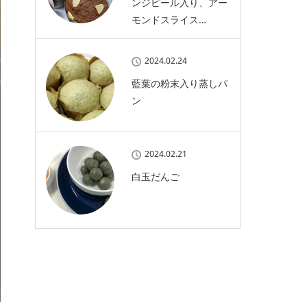
ンジピール入り、アー
モンドスライス…
2024.02.24
藍葉の粉末入り蒸しパ
ン
2024.02.21
白玉だんご